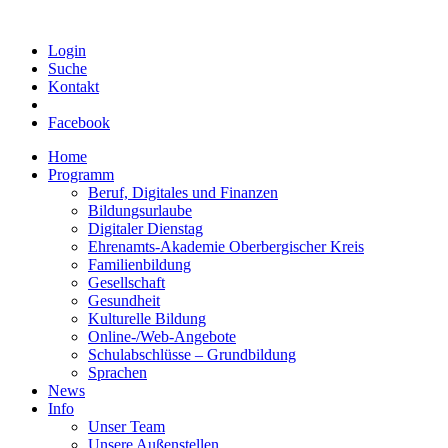
Login
Suche
Kontakt
Facebook
Home
Programm
Beruf, Digitales und Finanzen
Bildungsurlaube
Digitaler Dienstag
Ehrenamts-Akademie Oberbergischer Kreis
Familienbildung
Gesellschaft
Gesundheit
Kulturelle Bildung
Online-/Web-Angebote
Schulabschlüsse – Grundbildung
Sprachen
News
Info
Unser Team
Unsere Außenstellen